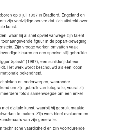
eboren op 9 juli 1937 in Bradford, Engeland en
m zijn veelzijdige oeuvre dat zich uitstrekt over
ale kunst.
n, waar hij al snel opviel vanwege zijn talent
en toonaangevende figuur in de popart-beweging,
nstein. Zijn vroege werken omvatten vaak
evendige kleuren en een speelse stijl gebruikte.
igger Splash” (1967), een schilderij dat een
eldt. Het werk wordt beschouwd als een icoon
ernationale bekendheid.
echnieken en onderwerpen, waaronder
kend om zijn gebruik van fotografie, vooral zijn
 hij meerdere foto’s samenvoegde om een enkel
 met digitale kunst, waarbij hij gebruik maakte
werken te maken. Zijn werk bleef evolueren en
 kunstenaars van zijn generatie.
jn technische vaardigheid en zijn voortdurende