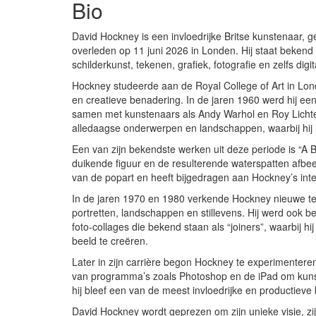
Bio
David Hockney is een invloedrijke Britse kunstenaar, g
overleden op 11 juni 2026 in Londen. Hij staat bekend o
schilderkunst, tekenen, grafiek, fotografie en zelfs digit
Hockney studeerde aan de Royal College of Art in Londe
en creatieve benadering. In de jaren 1960 werd hij e
samen met kunstenaars als Andy Warhol en Roy Lichte
alledaagse onderwerpen en landschappen, waarbij hij l
Een van zijn bekendste werken uit deze periode is “A B
duikende figuur en de resulterende waterspatten afbe
van de popart en heeft bijgedragen aan Hockney’s int
In de jaren 1970 en 1980 verkende Hockney nieuwe t
portretten, landschappen en stillevens. Hij werd ook be
foto-collages die bekend staan als “joiners”, waarbij
beeld te creëren.
Later in zijn carrière begon Hockney te experimenteren
van programma’s zoals Photoshop en de iPad om kunst
hij bleef een van de meest invloedrijke en productieve
David Hockney wordt geprezen om zijn unieke visie, zi